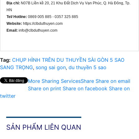
Địa chỉ:
N07B Liền kề 20, 21 Khu Đất Dịch Vụ Vạn Phúc, Q. Hà Đông, Tp.
HN
Tel/ Hotline:
0869 005 885 - 0357 325 885
Website:
https://clbduthuyen.com
Email:
info@clbduthuyen.com
Tag:
CHỤP HÌNH TRÊN DU THUYỀN SÀI GÒN 5 SAO
SANG TRỌNG
,
song sai gon
,
du thuyền 5 sao
More Sharing Services
Share
Share on email
Share on print
Share on facebook
Share on
twitter
SẢN PHẨM LIÊN QUAN