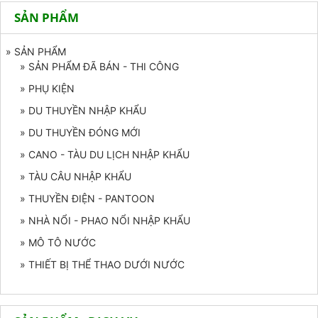
SẢN PHẨM
» SẢN PHẨM
» SẢN PHẨM ĐÃ BÁN - THI CÔNG
» PHỤ KIỆN
» DU THUYỀN NHẬP KHẨU
» DU THUYỀN ĐÓNG MỚI
» CANO - TÀU DU LỊCH NHẬP KHẨU
» TÀU CÂU NHẬP KHẨU
» THUYỀN ĐIỆN - PANTOON
» NHÀ NỔI - PHAO NỔI NHẬP KHẨU
» MÔ TÔ NƯỚC
» THIẾT BỊ THỂ THAO DƯỚI NƯỚC