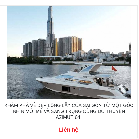
KHÁM PHÁ VẺ ĐẸP LỘNG LẪY CỦA SÀI GÒN TỪ MỘT GÓC
NHÌN MỚI MẺ VÀ SANG TRỌNG CÙNG DU THUYỀN
AZIMUT 64.
Liên hệ