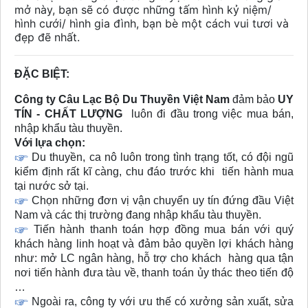
mở này, bạn sẽ có được những tấm hình kỷ niệm/
hình cưới/ hình gia đình, bạn bè một cách vui tươi và
đẹp đẽ nhất.
ĐẶC BIỆT:
Công ty Câu Lạc Bộ Du Thuyền Việt Nam
đảm bảo
UY
TÍN - CHẤT LƯỢNG
luôn đi đầu trong việc mua bán,
nhập khẩu tàu thuyền.
Với lựa chọn:
Du thuyền, ca nô luôn trong tình trạng tốt, có đội ngũ
kiểm định rất kĩ càng, chu đáo trước khi tiến hành mua
tại nước sở tại.
Chọn những đơn vị vận chuyển uy tín đứng đầu Việt
Nam và các thị trường đang nhập khẩu tàu thuyền.
Tiến hành thanh toán hợp đồng mua bán với quý
khách hàng linh hoạt và đảm bảo quyền lợi khách hàng
như: mở LC ngân hàng, hỗ trợ cho khách hàng qua tận
nơi tiến hành đưa tàu về, thanh toán ủy thác theo tiến độ
…
Ngoài ra, công ty với ưu thế có xưởng sản xuất, sửa