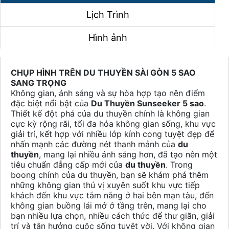
Lịch Trình
Hình ảnh
CHỤP HÌNH TRÊN DU THUYỀN SÀI GÒN 5 SAO
SANG TRỌNG
Không gian, ánh sáng và sự hòa hợp tạo nên điểm
đặc biệt nổi bật của
Du Thuyền Sunseeker 5 sao
.
Thiết kế đột phá của du thuyền chính là không gian
cực kỳ rộng rãi, tối đa hóa không gian sống, khu vực
giải trí, kết hợp với nhiều lớp kính cong tuyệt đẹp để
nhấn mạnh các đường nét thanh mảnh của
du
thuyền
, mang lại nhiều ánh sáng hơn, đã tạo nên một
tiêu chuẩn đẳng cấp mới của
du thuyền
. Trong
boong chính của du thuyền, bạn sẽ khám phá thêm
những không gian thú vị xuyên suốt khu vực tiếp
khách đến khu vực tắm nắng ở hai bên mạn tàu, đến
không gian buồng lái mở ở tầng trên, mang lại cho
bạn nhiều lựa chọn, nhiều cách thức để thư giãn, giải
trí và tận hưởng cuộc sống tuyệt vời. Với không gian