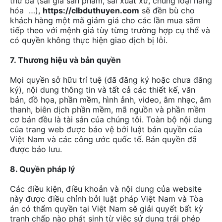
thứ ba (sai giá sản phẩm, sai xuất xứ, chủng loại hàng
hóa …),
https://clbduthuyen.com
sẽ đền bù cho
khách hàng một mã giảm giá cho các lần mua sắm
tiếp theo với mệnh giá tùy từng trường hợp cụ thể và
có quyền không thực hiện giao dịch bị lỗi.
7. Thương hiệu và bản quyền
Mọi quyền sở hữu trí tuệ (đã đăng ký hoặc chưa đăng
ký), nội dung thông tin và tất cả các thiết kế, văn
bản, đồ họa, phần mềm, hình ảnh, video, âm nhạc, âm
thanh, biên dịch phần mềm, mã nguồn và phần mềm
cơ bản đều là tài sản của chúng tôi. Toàn bộ nội dung
của trang web được bảo vệ bởi luật bản quyền của
Việt Nam và các công ước quốc tế. Bản quyền đã
được bảo lưu.
8. Quyền pháp lý
Các điều kiện, điều khoản và nội dung của website
này được điều chỉnh bởi luật pháp Việt Nam và Tòa
án có thẩm quyền tại Việt Nam sẽ giải quyết bất kỳ
tranh chấp nào phát sinh từ việc sử dụng trái phép