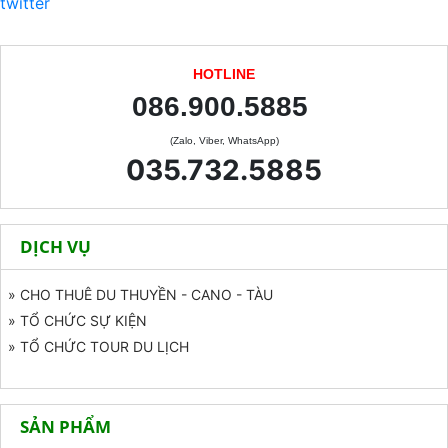
twitter
HOTLINE
086.900.5885
(Zalo, Viber, WhatsApp)
035.732.5885
DỊCH VỤ
» CHO THUÊ DU THUYỀN - CANO - TÀU
» TỔ CHỨC SỰ KIỆN
» TỔ CHỨC TOUR DU LỊCH
SẢN PHẨM