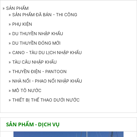
» SẢN PHẨM
» SẢN PHẨM ĐÃ BÁN - THI CÔNG
» PHỤ KIỆN
» DU THUYỀN NHẬP KHẨU
» DU THUYỀN ĐÓNG MỚI
» CANO - TÀU DU LỊCH NHẬP KHẨU
» TÀU CÂU NHẬP KHẨU
» THUYỀN ĐIỆN - PANTOON
» NHÀ NỔI - PHAO NỔI NHẬP KHẨU
» MÔ TÔ NƯỚC
» THIẾT BỊ THỂ THAO DƯỚI NƯỚC
SẢN PHẨM - DỊCH VỤ