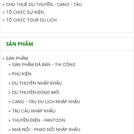
» CHO THUÊ DU THUYỀN - CANO - TÀU
» TỔ CHỨC SỰ KIỆN
» TỔ CHỨC TOUR DU LỊCH
SẢN PHẨM
» SẢN PHẨM
» SẢN PHẨM ĐÃ BÁN - THI CÔNG
» PHỤ KIỆN
» DU THUYỀN NHẬP KHẨU
» DU THUYỀN ĐÓNG MỚI
» CANO - TÀU DU LỊCH NHẬP KHẨU
» TÀU CÂU NHẬP KHẨU
» THUYỀN ĐIỆN - PANTOON
» NHÀ NỔI - PHAO NỔI NHẬP KHẨU