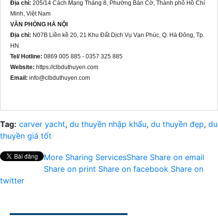
Địa chỉ:
205/14 Cách Mạng Tháng 8, Phường Bàn Cờ, Thành phố Hồ Chí
Minh, Việt Nam
VĂN PHÒNG HÀ NỘI
Địa chỉ:
N07B Liền kề 20, 21 Khu Đất Dịch Vụ Vạn Phúc, Q. Hà Đông, Tp.
HN
Tel/ Hotline:
0869 005 885 - 0357 325 885
Website:
https://clbduthuyen.com
Email:
info@clbduthuyen.com
Tag:
carver yacht
,
du thuyền nhập khẩu
,
du thuyền đẹp
,
du
thuyền giá tốt
More Sharing Services
Share
Share on email
Share on print
Share on facebook
Share on
twitter