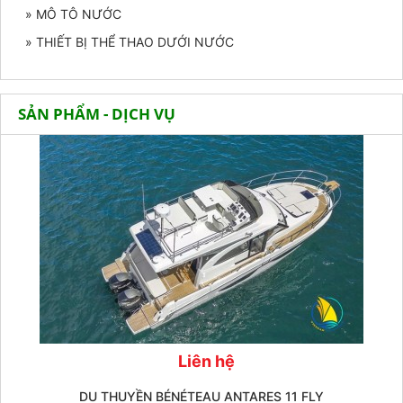
» MÔ TÔ NƯỚC
» THIẾT BỊ THỂ THAO DƯỚI NƯỚC
SẢN PHẨM - DỊCH VỤ
Liên hệ
DU THUYỀN BÉNÉTEAU ANTARES 11 FLY