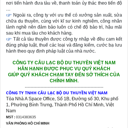
nơi tiến hành đưa tàu về, thanh toán ủy thác theo tiến độ
…
Ngoài ra, công ty với ưu thế có xưởng sản xuất, sửa
chữa du thuyền, cùng với kĩ sư kinh nghiệm, công nhân
lành nghề nên đảm bảo luôn có chế độ bảo trì, hậu mãi
sau khi mua tàu cho khách hàng.
Tất cả tàu thuyền được công ty nhập về đều cam kết
đúng pháp luật, thuế các loại và đăng kiểm, cước bạ lưu
hành theo quy định pháp luật của nhà nước.
CÔNG TY CÂU LẠC BỘ DU THUYỀN VIỆT NAM
HÂN HẠNH
ĐƯỢC PHỤC VỤ QUÝ KHÁCH
GIÚP QUÝ KHÁCH CHẠM TAY ĐẾN SỞ THÍCH CỦA
CHÍNH MÌNH.
-------------------------------------------------------
CÔNG TY TNHH CÂU LẠC BỘ DU THUYỀN VIỆT NAM
Tòa Nhà A Space Office, Số 1B, Đường số 30, Khu phố
1, Phường Bı̀nh Trưng, Thành Phố Hồ Chí Minh, Việt
Nam
MST :
0314383635
VĂN PHÒNG HỒ CHÍ MINH