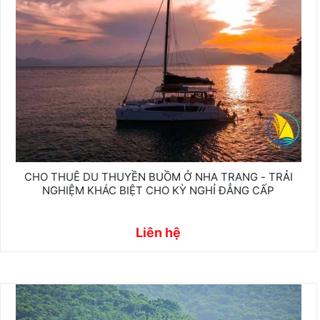
CHO THUÊ DU THUYỀN BUỒM Ở NHA TRANG - TRẢI
NGHIỆM KHÁC BIỆT CHO KỲ NGHỈ ĐẲNG CẤP
Liên hệ