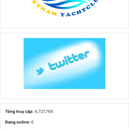
Tổng truy cập:
4,727,766
Đang online:
6