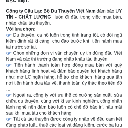
ĐẶC BIỆT:
Công ty Câu Lạc Bộ Du Thuyền Việt Nam
đảm bảo
UY
TÍN - CHẤT LƯỢNG
luôn đi đầu trong việc mua bán,
nhập khẩu tàu thuyền.
Với lựa chọn:
Du thuyền, ca nô luôn trong tình trạng tốt, có đội ngũ
kiểm định rất kĩ càng, chu đáo trước khi tiến hành mua
tại nước sở tại.
Chọn những đơn vị vận chuyển uy tín đứng đầu Việt
Nam và các thị trường đang nhập khẩu tàu thuyền.
Tiến hành thanh toán hợp đồng mua bán với quý
khách hàng linh hoạt và đảm bảo quyền lợi khách hàng
như: mở LC ngân hàng, hỗ trợ cho khách hàng qua tận
nơi tiến hành đưa tàu về, thanh toán ủy thác theo tiến độ
…
Ngoài ra, công ty với ưu thế có xưởng sản xuất, sửa
chữa du thuyền, cùng với kĩ sư kinh nghiệm, công nhân
lành nghề nên đảm bảo luôn có chế độ bảo trì, hậu mãi
sau khi mua tàu cho khách hàng.
Tất cả tàu thuyền được công ty nhập về đều cam kết
đúng pháp luật, thuế các loại và đăng kiểm, cước bạ lưu