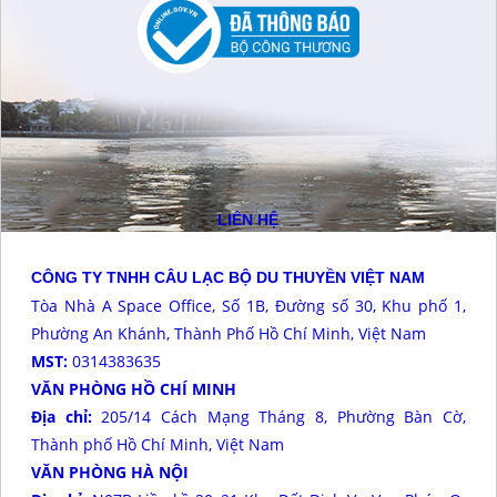
LIÊN HỆ
CÔNG TY TNHH CÂU LẠC BỘ DU THUYỀN VIỆT NAM
Tòa Nhà A Space Office, Số 1B, Đường số 30, Khu phố 1,
Phường An Khánh, Thành Phố Hồ Chí Minh, Việt Nam
MST:
0314383635
VĂN PHÒNG HỒ CHÍ MINH
Địa chỉ:
205/14 Cách Mạng Tháng 8, Phường Bàn Cờ,
Thành phố Hồ Chí Minh, Việt Nam
VĂN PHÒNG HÀ NỘI