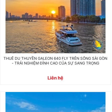
THUÊ DU THUYỀN GALEON 640 FLY TRÊN SÔNG SÀI GÒN
- TRẢI NGHIỆM ĐỈNH CAO CỦA SỰ SANG TRỌNG
Liên hệ