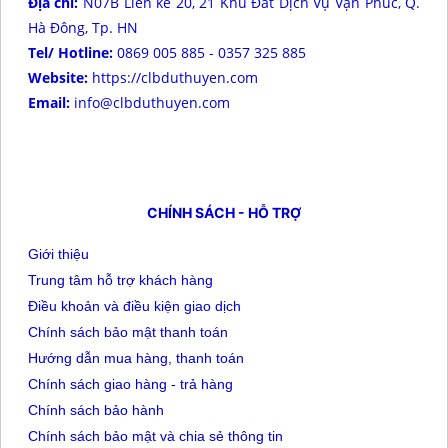
Địa chỉ:
N07B Liền kề 20, 21 Khu Đất Dịch Vụ Vạn Phúc, Q.
Hà Đông, Tp. HN
Tel/ Hotline:
0869 005 885 - 0357 325 885
Website:
https://clbduthuyen.com
Email:
info@clbduthuyen.com
CHÍNH SÁCH - HỖ TRỢ
Giới thiệu
Trung tâm hỗ trợ khách hàng
Điều khoản và điều kiện giao dịch
Chính sách bảo mật thanh toán
Hướng dẫn mua hàng, thanh toán
Chính sách giao hàng - trả hàng
Chính sách bảo hành
Chính sách bảo mật và chia sẻ thông tin