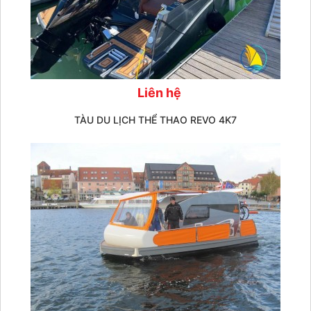
Liên hệ
TÀU DU LỊCH THỂ THAO REVO 4K7