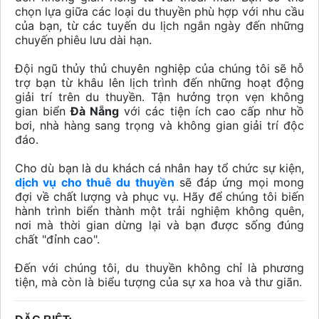
chọn lựa giữa các loại du thuyền phù hợp với nhu cầu
của bạn, từ các tuyến du lịch ngắn ngày đến những
chuyến phiêu lưu dài hạn.
Đội ngũ thủy thủ chuyên nghiệp của chúng tôi sẽ hỗ
trợ bạn từ khâu lên lịch trình đến những hoạt động
giải trí trên du thuyền. Tận hưởng trọn vẹn không
gian biển
Đà Nẵng
với các tiện ích cao cấp như hồ
bơi, nhà hàng sang trọng và không gian giải trí độc
đáo.
Cho dù bạn là du khách cá nhân hay tổ chức sự kiện,
dịch vụ cho thuê du thuyền
sẽ đáp ứng mọi mong
đợi về chất lượng và phục vụ. Hãy để chúng tôi biến
hành trình biển thành một trải nghiệm không quên,
nơi mà thời gian dừng lại và bạn được sống đúng
chất "đỉnh cao".
Đến với chúng tôi, du thuyền không chỉ là phương
tiện, mà còn là biểu tượng của sự xa hoa và thư giãn.