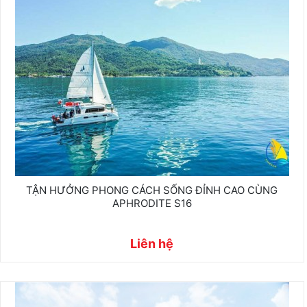
TẬN HƯỞNG PHONG CÁCH SỐNG ĐỈNH CAO CÙNG
APHRODITE S16
Liên hệ