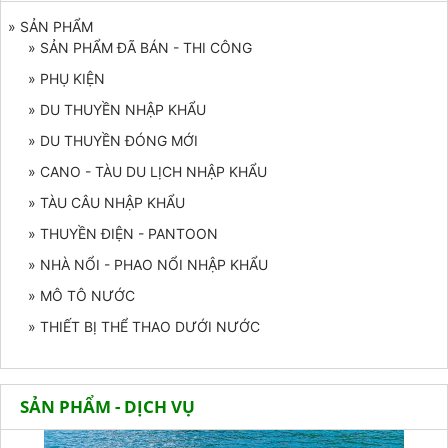
» SẢN PHẨM
» SẢN PHẨM ĐÃ BÁN - THI CÔNG
» PHỤ KIỆN
» DU THUYỀN NHẬP KHẨU
» DU THUYỀN ĐÓNG MỚI
» CANO - TÀU DU LỊCH NHẬP KHẨU
» TÀU CÂU NHẬP KHẨU
» THUYỀN ĐIỆN - PANTOON
» NHÀ NỔI - PHAO NỔI NHẬP KHẨU
» MÔ TÔ NƯỚC
» THIẾT BỊ THỂ THAO DƯỚI NƯỚC
SẢN PHẨM - DỊCH VỤ