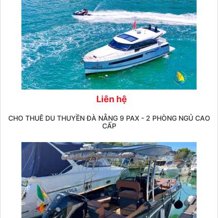
Liên hệ
CHO THUÊ DU THUYỀN ĐÀ NẴNG 9 PAX - 2 PHÒNG NGỦ CAO
CẤP