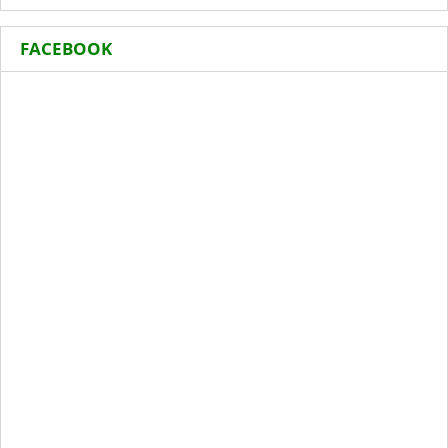
FACEBOOK