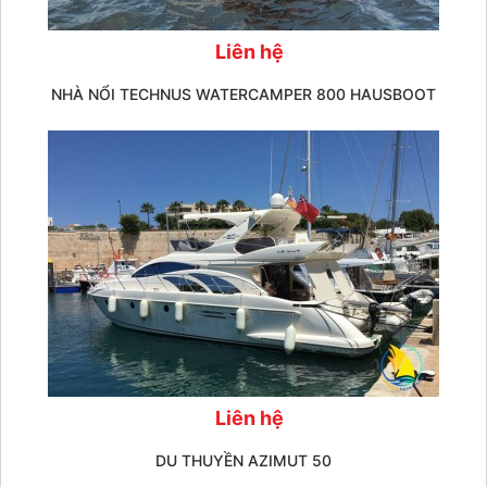
Liên hệ
NHÀ NỔI TECHNUS WATERCAMPER 800 HAUSBOOT
Liên hệ
DU THUYỀN AZIMUT 50