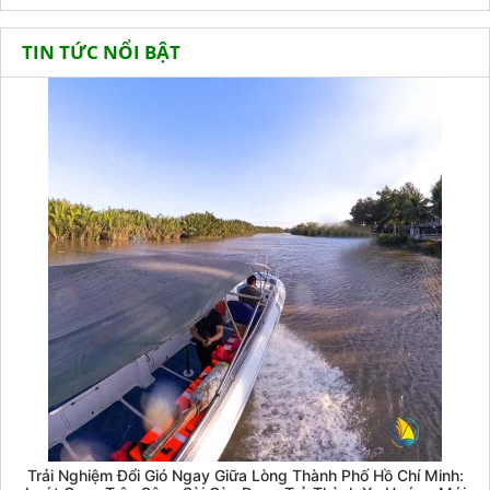
TIN TỨC NỔI BẬT
Trải Nghiệm Đổi Gió Ngay Giữa Lòng Thành Phố Hồ Chí Minh: