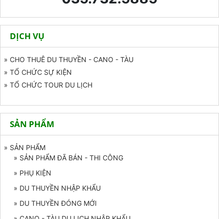
DỊCH VỤ
» CHO THUÊ DU THUYỀN - CANO - TÀU
» TỔ CHỨC SỰ KIỆN
» TỔ CHỨC TOUR DU LỊCH
SẢN PHẨM
» SẢN PHẨM
» SẢN PHẨM ĐÃ BÁN - THI CÔNG
» PHỤ KIỆN
» DU THUYỀN NHẬP KHẨU
» DU THUYỀN ĐÓNG MỚI
» CANO - TÀU DU LỊCH NHẬP KHẨU