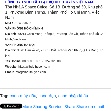
CÔNG TY TNHH CÂU LẠC BỘ DU THUYỀN VIỆT NAM
Tòa Nhà A Space Office, Số 1B, Đường số 30, Khu phố
1, Phường Bı̀nh Trưng, Thành Phố Hồ Chí Minh, Việt
Nam
MST :
0314383635
VĂN PHÒNG HỒ CHÍ MINH
Địa chỉ:
205/14 Cách Mạng Tháng 8, Phường Bàn Cờ, Thành phố Hồ Chí
Minh, Việt Nam
VĂN PHÒNG HÀ NỘI
Địa chỉ:
N07B Liền kề 20, 21 Khu Đất Dịch Vụ Vạn Phúc, Q. Hà Đông, Tp.
HN
Tel/ Hotline:
0869 005 885 - 0357 325 885
Website:
https://clbduthuyen.com
Email:
info@clbduthuyen.com
Tag:
cano máy dầu
,
cano đẹp
,
cano nhập khẩu
More Sharing Services
Share
Share on email