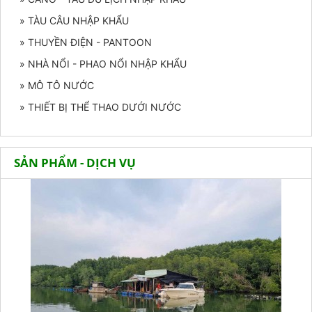
» TÀU CÂU NHẬP KHẨU
» THUYỀN ĐIỆN - PANTOON
» NHÀ NỔI - PHAO NỔI NHẬP KHẨU
» MÔ TÔ NƯỚC
» THIẾT BỊ THỂ THAO DƯỚI NƯỚC
SẢN PHẨM - DỊCH VỤ