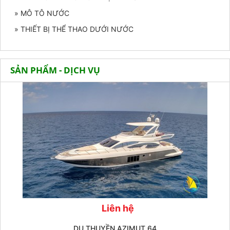
» MÔ TÔ NƯỚC
» THIẾT BỊ THỂ THAO DƯỚI NƯỚC
SẢN PHẨM - DỊCH VỤ
Liên hệ
DU THUYỀN AZIMUT 64