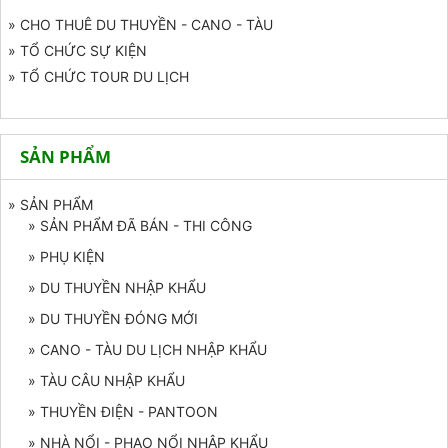
» CHO THUÊ DU THUYỀN - CANO - TÀU
» TỔ CHỨC SỰ KIỆN
» TỔ CHỨC TOUR DU LỊCH
SẢN PHẨM
» SẢN PHẨM
» SẢN PHẨM ĐÃ BÁN - THI CÔNG
» PHỤ KIỆN
» DU THUYỀN NHẬP KHẨU
» DU THUYỀN ĐÓNG MỚI
» CANO - TÀU DU LỊCH NHẬP KHẨU
» TÀU CÂU NHẬP KHẨU
» THUYỀN ĐIỆN - PANTOON
» NHÀ NỔI - PHAO NỔI NHẬP KHẨU