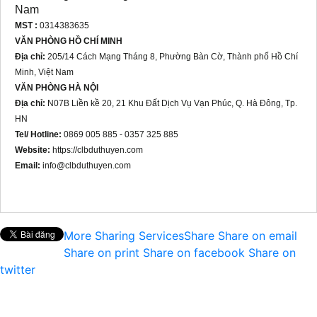
Nam
MST :
0314383635
VĂN PHÒNG HỒ CHÍ MINH
Địa chỉ:
205/14 Cách Mạng Tháng 8, Phường Bàn Cờ, Thành phố Hồ Chí
Minh, Việt Nam
VĂN PHÒNG HÀ NỘI
Địa chỉ:
N07B Liền kề 20, 21 Khu Đất Dịch Vụ Vạn Phúc, Q. Hà Đông, Tp.
HN
Tel/ Hotline:
0869 005 885 - 0357 325 885
Website:
https://clbduthuyen.com
Email:
info@clbduthuyen.com
More Sharing Services
Share
Share on email
Share on print
Share on facebook
Share on
twitter