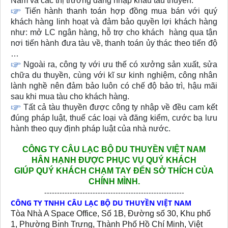
Nam và các thị trường đang nhập khẩu tàu thuyền.
Tiến hành thanh toán hợp đồng mua bán với quý
khách hàng linh hoạt và đảm bảo quyền lợi khách hàng
như: mở LC ngân hàng, hỗ trợ cho khách hàng qua tận
nơi tiến hành đưa tàu về, thanh toán ủy thác theo tiến độ
…
Ngoài ra, công ty với ưu thế có xưởng sản xuất, sửa
chữa du thuyền, cùng với kĩ sư kinh nghiệm, công nhân
lành nghề nên đảm bảo luôn có chế độ bảo trì, hậu mãi
sau khi mua tàu cho khách hàng.
Tất cả tàu thuyền được công ty nhập về đều cam kết
đúng pháp luật, thuế các loại và đăng kiểm, cước bạ lưu
hành theo quy định pháp luật của nhà nước.
CÔNG TY CÂU LẠC BỘ DU THUYỀN VIỆT NAM
HÂN HẠNH
ĐƯỢC PHỤC VỤ QUÝ KHÁCH
GIÚP QUÝ KHÁCH CHẠM TAY ĐẾN SỞ THÍCH CỦA
CHÍNH MÌNH.
-------------------------------------------------------
CÔNG TY TNHH CÂU LẠC BỘ DU THUYỀN VIỆT NAM
Tòa Nhà A Space Office, Số 1B, Đường số 30, Khu phố
1, Phường Bı̀nh Trưng, Thành Phố Hồ Chí Minh, Việt