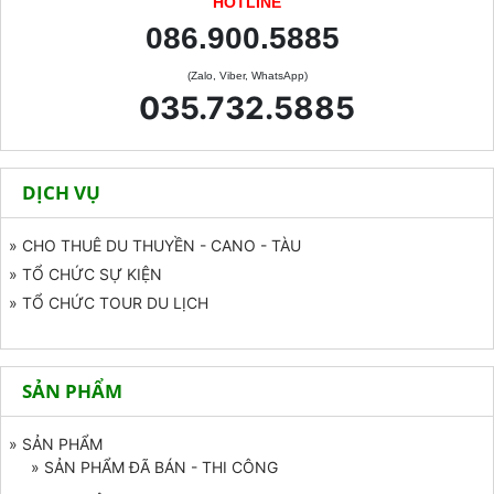
HOTLINE
086.900.5885
(Zalo, Viber, WhatsApp)
035.732.5885
DỊCH VỤ
» CHO THUÊ DU THUYỀN - CANO - TÀU
» TỔ CHỨC SỰ KIỆN
» TỔ CHỨC TOUR DU LỊCH
SẢN PHẨM
» SẢN PHẨM
» SẢN PHẨM ĐÃ BÁN - THI CÔNG