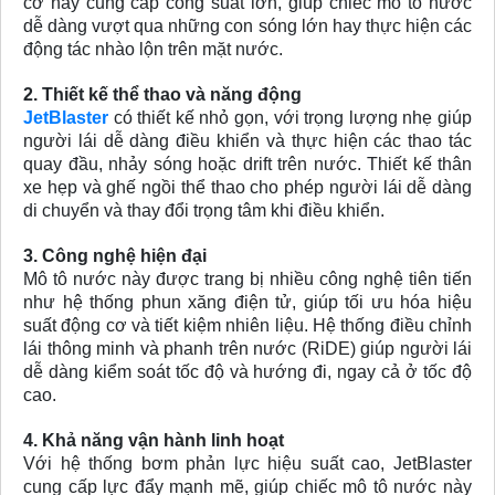
cơ này cung cấp công suất lớn, giúp chiếc mô tô nước
dễ dàng vượt qua những con sóng lớn hay thực hiện các
động tác nhào lộn trên mặt nước.
2. Thiết kế thể thao và năng động
JetBlaster
có thiết kế nhỏ gọn, với trọng lượng nhẹ giúp
người lái dễ dàng điều khiển và thực hiện các thao tác
quay đầu, nhảy sóng hoặc drift trên nước. Thiết kế thân
xe hẹp và ghế ngồi thể thao cho phép người lái dễ dàng
di chuyển và thay đổi trọng tâm khi điều khiển.
3. Công nghệ hiện đại
Mô tô nước này được trang bị nhiều công nghệ tiên tiến
như hệ thống phun xăng điện tử, giúp tối ưu hóa hiệu
suất động cơ và tiết kiệm nhiên liệu. Hệ thống điều chỉnh
lái thông minh và phanh trên nước (RiDE) giúp người lái
dễ dàng kiểm soát tốc độ và hướng đi, ngay cả ở tốc độ
cao.
4. Khả năng vận hành linh hoạt
Với hệ thống bơm phản lực hiệu suất cao, JetBlaster
cung cấp lực đẩy mạnh mẽ, giúp chiếc mô tô nước này