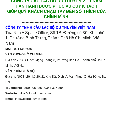
CÔNG TY CÂU LẠC BỘ DU THUYỀN VIỆT NAM
HÂN HẠNH
ĐƯỢC PHỤC VỤ QUÝ KHÁCH
GIÚP QUÝ KHÁCH CHẠM TAY ĐẾN SỞ THÍCH CỦA
CHÍNH MÌNH.
-------------------------------------------------------
CÔNG TY TNHH CÂU LẠC BỘ DU THUYỀN VIỆT NAM
Tòa Nhà A Space Office, Số 1B, Đường số 30, Khu phố
1, Phường Bı̀nh Trưng, Thành Phố Hồ Chí Minh, Việt
Nam
MST :
0314383635
VĂN PHÒNG HỒ CHÍ MINH
Địa chỉ:
205/14 Cách Mạng Tháng 8, Phường Bàn Cờ, Thành phố Hồ Chí
Minh, Việt Nam
VĂN PHÒNG HÀ NỘI
Địa chỉ:
N07B Liền kề 20, 21 Khu Đất Dịch Vụ Vạn Phúc, Q. Hà Đông, Tp.
HN
Tel/ Hotline:
0869 005 885 - 0357 325 885
Website:
https://clbduthuyen.com
Email:
info@clbduthuyen.com