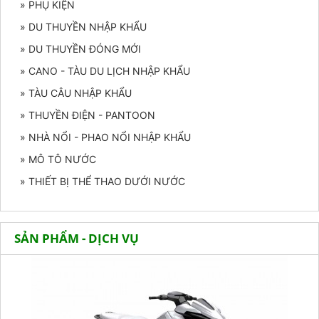
» PHỤ KIỆN
» DU THUYỀN NHẬP KHẨU
» DU THUYỀN ĐÓNG MỚI
» CANO - TÀU DU LỊCH NHẬP KHẨU
» TÀU CÂU NHẬP KHẨU
» THUYỀN ĐIỆN - PANTOON
» NHÀ NỔI - PHAO NỔI NHẬP KHẨU
» MÔ TÔ NƯỚC
» THIẾT BỊ THỂ THAO DƯỚI NƯỚC
SẢN PHẨM - DỊCH VỤ