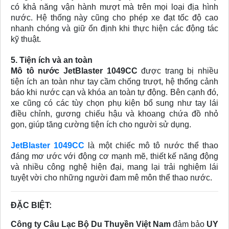
có khả năng vận hành mượt mà trên mọi loại địa hình
nước. Hệ thống này cũng cho phép xe đạt tốc độ cao
nhanh chóng và giữ ổn định khi thực hiện các động tác
kỹ thuật.
5. Tiện ích và an toàn
Mô tô nước JetBlaster 1049CC
được trang bị nhiều
tiện ích an toàn như tay cầm chống trượt, hệ thống cảnh
báo khi nước cạn và khóa an toàn tự động. Bên cạnh đó,
xe cũng có các tùy chọn phụ kiện bổ sung như tay lái
điều chỉnh, gương chiếu hậu và khoang chứa đồ nhỏ
gọn, giúp tăng cường tiện ích cho người sử dụng.
JetBlaster 1049CC
là một chiếc mô tô nước thể thao
đáng mơ ước với động cơ mạnh mẽ, thiết kế năng động
và nhiều công nghệ hiện đại, mang lại trải nghiệm lái
tuyệt vời cho những người đam mê môn thể thao nước.
ĐẶC BIỆT:
Công ty Câu Lạc Bộ Du Thuyền Việt Nam
đảm bảo
UY