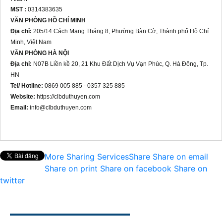
MST :
0314383635
VĂN PHÒNG HỒ CHÍ MINH
Địa chỉ:
205/14 Cách Mạng Tháng 8, Phường Bàn Cờ, Thành phố Hồ Chí
Minh, Việt Nam
VĂN PHÒNG HÀ NỘI
Địa chỉ:
N07B Liền kề 20, 21 Khu Đất Dịch Vụ Vạn Phúc, Q. Hà Đông, Tp.
HN
Tel/ Hotline:
0869 005 885 - 0357 325 885
Website:
https://clbduthuyen.com
Email:
info@clbduthuyen.com
More Sharing Services
Share
Share on email
Share on print
Share on facebook
Share on
twitter