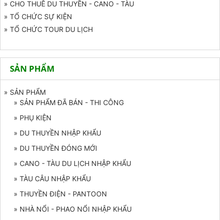
» CHO THUÊ DU THUYỀN - CANO - TÀU
» TỔ CHỨC SỰ KIỆN
» TỔ CHỨC TOUR DU LỊCH
SẢN PHẨM
» SẢN PHẨM
» SẢN PHẨM ĐÃ BÁN - THI CÔNG
» PHỤ KIỆN
» DU THUYỀN NHẬP KHẨU
» DU THUYỀN ĐÓNG MỚI
» CANO - TÀU DU LỊCH NHẬP KHẨU
» TÀU CÂU NHẬP KHẨU
» THUYỀN ĐIỆN - PANTOON
» NHÀ NỔI - PHAO NỔI NHẬP KHẨU