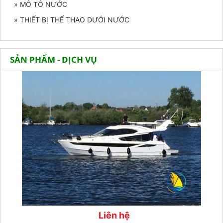
» MÔ TÔ NƯỚC
» THIẾT BỊ THỂ THAO DƯỚI NƯỚC
SẢN PHẨM - DỊCH VỤ
Liên hệ