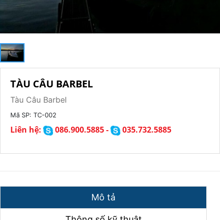
TÀU CÂU BARBEL
Tàu Câu Barbel
Mã SP:
TC-002
Liên hệ:
086.900.5885 -
035.732.5885
Mô tả
Thông số kỹ thuật