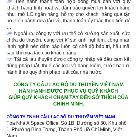
Tiến hành thanh toán hợp đồng mua bán với quý
khách hàng linh hoạt và đảm bảo quyền lợi khách hàng
như: mở LC ngân hàng, hỗ trợ cho khách hàng qua tận
nơi tiến hành đưa tàu về, thanh toán ủy thác theo tiến độ
…
Ngoài ra, công ty với ưu thế có xưởng sản xuất, sửa
chữa du thuyền, cùng với kĩ sư kinh nghiệm, công nhân
lành nghề nên đảm bảo luôn có chế độ bảo trì, hậu mãi
sau khi mua tàu cho khách hàng.
Tất cả tàu thuyền được công ty nhập về đều cam kết
đúng pháp luật, thuế các loại và đăng kiểm, cước bạ lưu
hành theo quy định pháp luật của nhà nước.
CÔNG TY CÂU LẠC BỘ DU THUYỀN VIỆT NAM
HÂN HẠNH
ĐƯỢC PHỤC VỤ QUÝ KHÁCH
GIÚP QUÝ KHÁCH CHẠM TAY ĐẾN SỞ THÍCH CỦA
CHÍNH MÌNH.
-------------------------------------------------------
CÔNG TY TNHH CÂU LẠC BỘ DU THUYỀN VIỆT NAM
Tòa Nhà A Space Office, Số 1B, Đường số 30, Khu phố
1, Phường Bı̀nh Trưng, Thành Phố Hồ Chí Minh, Việt
Nam