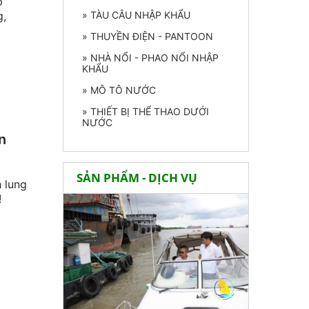
p
g,
» TÀU CÂU NHẬP KHẨU
» THUYỀN ĐIỆN - PANTOON
» NHÀ NỔI - PHAO NỔI NHẬP
KHẨU
» MÔ TÔ NƯỚC
» THIẾT BỊ THỂ THAO DƯỚI
NƯỚC
n
SẢN PHẨM - DỊCH VỤ
h lung
!