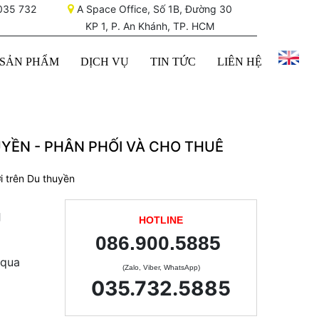
035 732
A Space Office, Số 1B, Đường 30
KP 1, P. An Khánh, TP. HCM
SẢN PHẨM
DỊCH VỤ
TIN TỨC
LIÊN HỆ
UYỀN - PHÂN PHỐI VÀ CHO THUÊ
i trên Du thuyền
g
HOTLINE
086.900.5885
 qua
(Zalo, Viber, WhatsApp)
035.732.5885