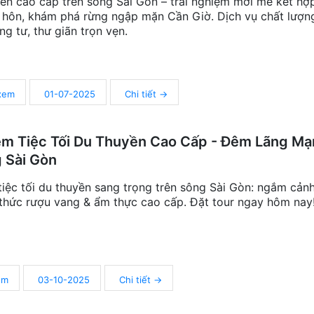
ền cao cấp trên sông Sài Gòn – trải nghiệm mới mẻ kết hợ
hôn, khám phá rừng ngập mặn Cần Giờ. Dịch vụ chất lượn
ng tư, thư giãn trọn vẹn.
 xem
01-07-2025
Chi tiết →
ệm Tiệc Tối Du Thuyền Cao Cấp - Đêm Lãng Mạ
 Sài Gòn
tiệc tối du thuyền sang trọng trên sông Sài Gòn: ngắm cản
 thức rượu vang & ẩm thực cao cấp. Đặt tour ngay hôm nay
em
03-10-2025
Chi tiết →