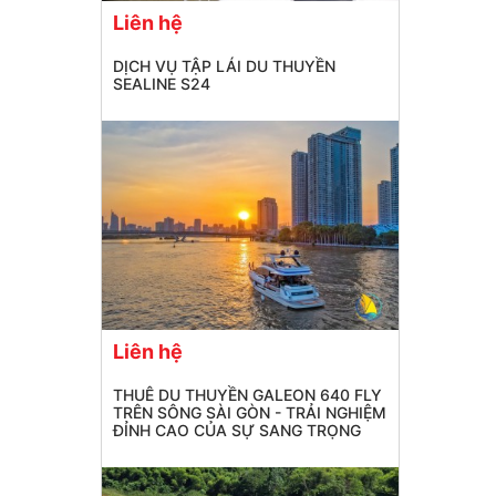
Liên hệ
DỊCH VỤ TẬP LÁI DU THUYỀN
SEALINE S24
Liên hệ
THUÊ DU THUYỀN GALEON 640 FLY
TRÊN SÔNG SÀI GÒN - TRẢI NGHIỆM
ĐỈNH CAO CỦA SỰ SANG TRỌNG