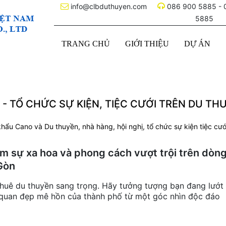
info@clbduthuyen.com
086 900 5885 - 
5885
TRANG CHỦ
GIỚI THIỆU
DỰ ÁN
- TỔ CHỨC SỰ KIỆN, TIỆC CƯỚI TRÊN DU TH
hẩu Cano và Du thuyền, nhà hàng, hội nghị, tổ chức sự kiện tiệc cướ
ệm sự xa hoa và phong cách vượt trội trên dòn
Gòn
thuê du thuyền sang trọng. Hãy tưởng tượng bạn đang lướt
quan đẹp mê hồn của thành phố từ một góc nhìn độc đáo