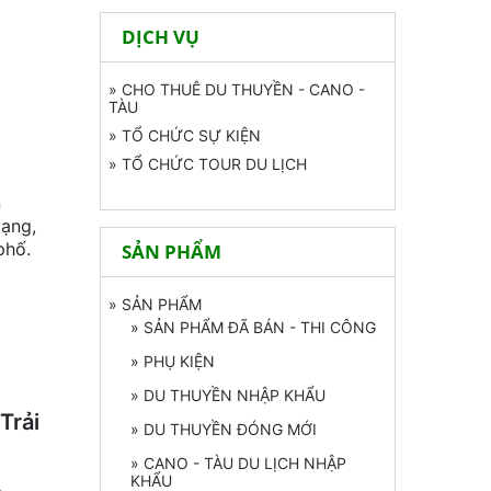
DỊCH VỤ
» CHO THUÊ DU THUYỀN - CANO -
TÀU
» TỔ CHỨC SỰ KIỆN
» TỔ CHỨC TOUR DU LỊCH
n
dạng,
phố.
SẢN PHẨM
» SẢN PHẨM
» SẢN PHẨM ĐÃ BÁN - THI CÔNG
» PHỤ KIỆN
» DU THUYỀN NHẬP KHẨU
Trải
» DU THUYỀN ĐÓNG MỚI
» CANO - TÀU DU LỊCH NHẬP
KHẨU